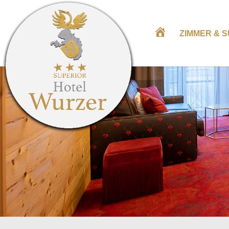
*
ZIMMER & S
*
*
H
O
T
E
L
W
U
R
Z
E
R
I
N
T
Ä
N
N