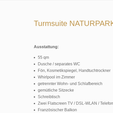
E
S
B
E
Turmsuite NATURPAR
R
G
Ausstattung:
55 qm
Dusche / separates WC
Fön, Kosmetikspiegel, Handtuchtrockner
Whirlpool im Zimmer
getrennter Wohn- und Schlafbereich
gemütliche Sitzecke
Schreibtisch
Zwei Flatscreen TV / DSL-WLAN / Telefo
Französischer Balkon