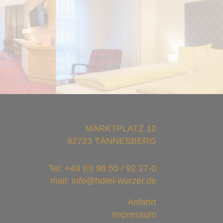
MARKTPLATZ 12
92723 TÄNNESBERG
Tel:
+49 (0) 96 55 / 92 27-0
mail: info@hotel-wurzer.de
Anfahrt
Impressum