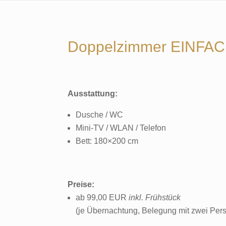
E
S
B
E
Doppelzimmer EINFA
R
G
Ausstattung:
Dusche / WC
Mini-TV / WLAN / Telefon
Bett: 180×200 cm
Preise:
ab 99,00 EUR
inkl. Frühstück
(je Übernachtung, Belegung mit zwei Per