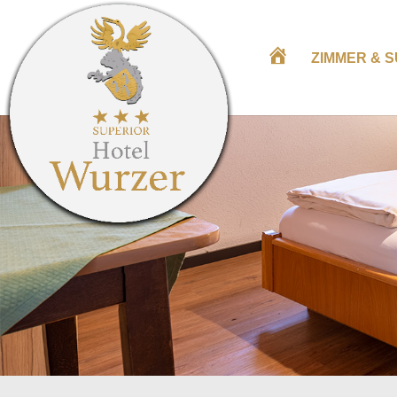
*
ZIMMER & S
*
*
H
O
T
E
L
W
U
R
Z
E
R
I
N
T
Ä
N
N