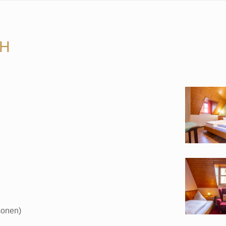
CH
sonen)