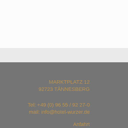
MARKTPLATZ 12
92723 TÄNNESBERG
Tel:
+49 (0) 96 55 / 92 27-0
mail: info@hotel-wurzer.de
Anfahrt