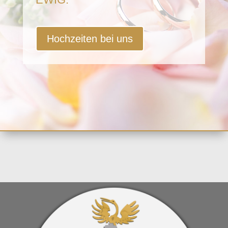
Hochzeiten bei uns