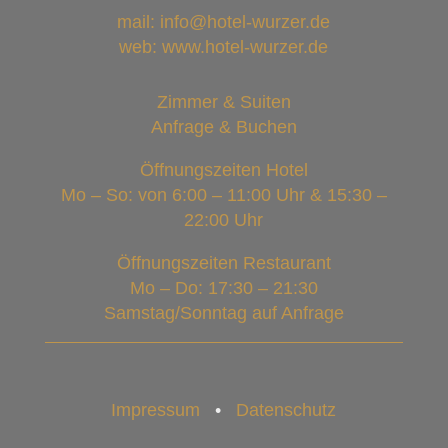
mail: info@hotel-wurzer.de
web: www.hotel-wurzer.de
Zimmer & Suiten
Anfrage & Buchen
Öffnungszeiten Hotel
Mo – So: von 6:00 – 11:00 Uhr & 15:30 –
22:00 Uhr
Öffnungszeiten Restaurant
Mo – Do: 17:30 – 21:30
Samstag/Sonntag auf Anfrage
Impressum
•
Datenschutz